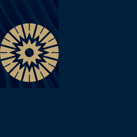
Главная
/
Новости
/
«Импакт» совместно с партнером ООО «Спорт Форум»
(World Class) провели добрую акцию для детей
«ИМПАКТ» СОВМЕСТНО С
ПАРТНЕРОМ ООО «СПОРТ
ФОРУМ» (WORLD CLASS)
ПРОВЕЛИ ДОБРУЮ АКЦИЮ
ДЛЯ ДЕТЕЙ