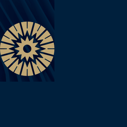
Главная
/
МЦ «Лучик надежды»
МЦ «ЛУЧИК НАДЕЖДЫ»
Команда специалистов МЦ «Лучик надежды»
специализируется на комплексном лечении и реабилитации
детей с неврологическими и генетическими заболеваниями,
нарушениями опорно-двигательного аппарата, задержкой
речевого развития и общим недоразвитием речи. Сочетание
целебного климата Евпатории, теплого моря и насыщенного
йодом воздуха с лечением в медицинском центре «Лучик
надежды», безусловно, будет способствовать прекрасным
результатам.